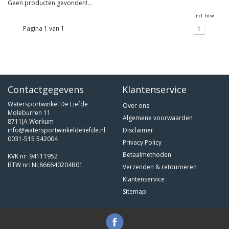
Geen producten gevonden!...
Incl. btw
Pagina 1 van 1
1
Contactgegevens
Klantenservice
Watersportwinkel De Liefde
Over ons
Moleburren 11
Algemene voorwaarden
8711JA Workum
info@watersportwinkeldeliefde.nl
Disclaimer
0031-515 542004
Privacy Policy
Betaalmethoden
KVK nr: 94111952
BTW nr: NL866640204B01
Verzenden & retourneren
Klantenservice
Sitemap