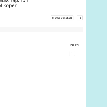
eedschap.non
ol kopen
Meest bekeken
15
Incl. btw
1