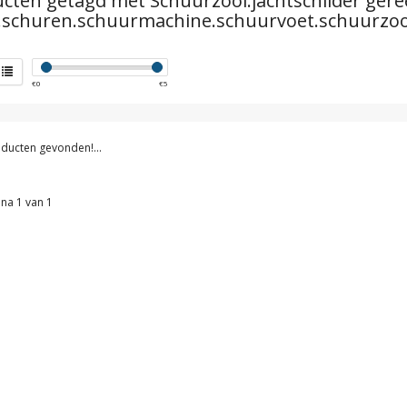
cten getagd met Schuurzool.jachtschilder ger
.schuren.schuurmachine.schuurvoet.schuurzo
€
0
€
5
ducten gevonden!...
na 1 van 1