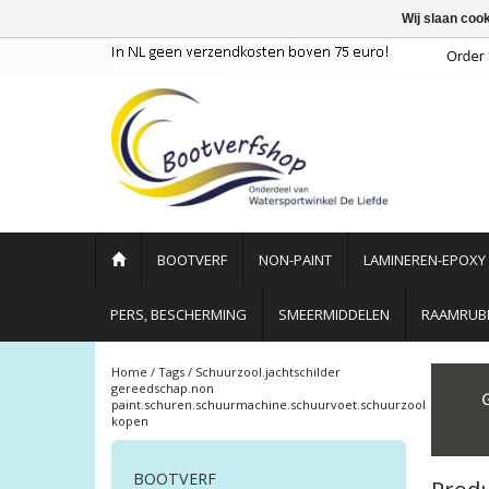
Wij slaan coo
BOOTVERF
NON-PAINT
LAMINEREN-EPOXY
PERS, BESCHERMING
SMEERMIDDELEN
RAAMRUBB
Home
/
Tags
/
Schuurzool.jachtschilder
gereedschap.non
paint.schuren.schuurmachine.schuurvoet.schuurzool
kopen
BOOTVERF