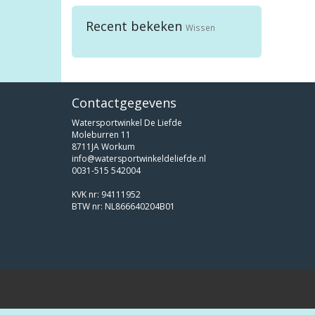
Recent bekeken
Wissen
Contactgegevens
Watersportwinkel De Liefde
Moleburren 11
8711JA Workum
info@watersportwinkeldeliefde.nl
0031-515 542004
KVK nr: 94111952
BTW nr: NL866640204B01