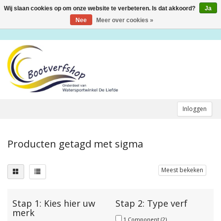
Wij slaan cookies op om onze website te verbeteren. Is dat akkoord?
Ja
Toggle
navigation
Nee
Meer over cookies »
Inloggen
Producten getagd met sigma
Meest bekeken
Stap 1: Kies hier uw
Stap 2: Type verf
merk
1 Component
(2)