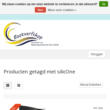
Wij slaan cookies op om onze website te verbeteren. Is dat akkoord?
Ja
Toggle
navigation
Nee
Meer over cookies »
Inloggen
Producten getagd met silicOne
Meest bekeken
-20%
Incl. btw