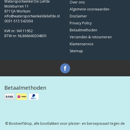
Watersportwinkel De Liefde
Over ons
Moleburren 11
Algemene voorwaarden
8711JA Workum
info@watersportwinkeldeliefde.nl
Disclaimer
0031-515 542004
Privacy Policy
Betaalmethoden
KVK nr: 94111952
BTW nr: NL866640204B01
Verzenden & retourneren
Klantenservice
Sitemap
Betaalmethoden
© Bootverfshop, alle bootlakken voor plezier- en beroepsvaart tegen de