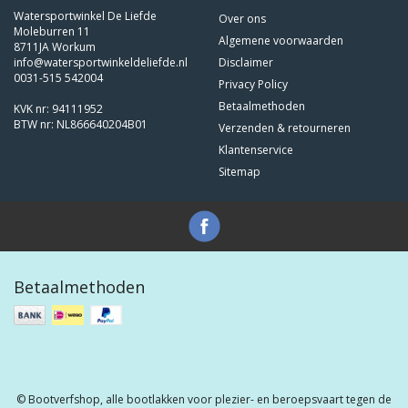
Watersportwinkel De Liefde
Over ons
Moleburren 11
Algemene voorwaarden
8711JA Workum
info@watersportwinkeldeliefde.nl
Disclaimer
0031-515 542004
Privacy Policy
Betaalmethoden
KVK nr: 94111952
BTW nr: NL866640204B01
Verzenden & retourneren
Klantenservice
Sitemap
Betaalmethoden
© Bootverfshop, alle bootlakken voor plezier- en beroepsvaart tegen de