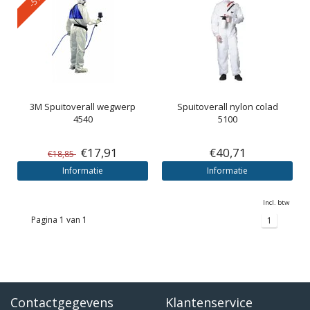
3M
Spuitoverall wegwerp
Spuitoverall nylon colad
4540
5100
€17,91
€40,71
€18,85
Informatie
Informatie
Incl. btw
Pagina 1 van 1
1
Contactgegevens
Klantenservice