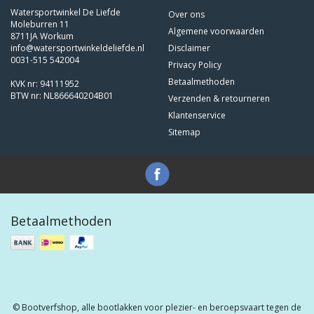
Watersportwinkel De Liefde
Over ons
Moleburren 11
Algemene voorwaarden
8711JA Workum
info@watersportwinkeldeliefde.nl
Disclaimer
0031-515 542004
Privacy Policy
Betaalmethoden
KVK nr: 94111952
BTW nr: NL866640204B01
Verzenden & retourneren
Klantenservice
Sitemap
Betaalmethoden
© Bootverfshop, alle bootlakken voor plezier- en beroepsvaart tegen de