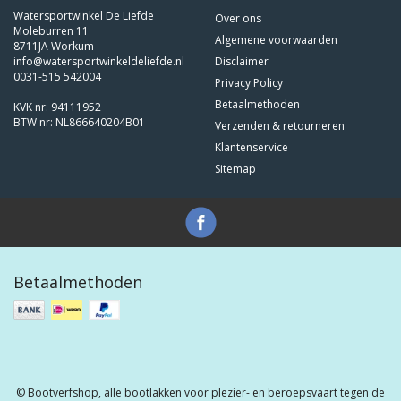
Watersportwinkel De Liefde
Over ons
Moleburren 11
Algemene voorwaarden
8711JA Workum
info@watersportwinkeldeliefde.nl
Disclaimer
0031-515 542004
Privacy Policy
Betaalmethoden
KVK nr: 94111952
BTW nr: NL866640204B01
Verzenden & retourneren
Klantenservice
Sitemap
Betaalmethoden
© Bootverfshop, alle bootlakken voor plezier- en beroepsvaart tegen de