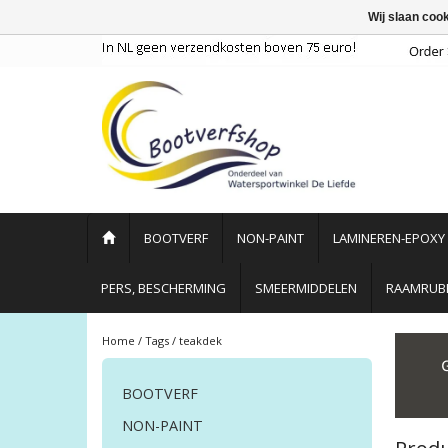
Wij slaan coo
BOOTVERF
NON-PAINT
LAMINEREN-EPOXY
PERS, BESCHERMING
SMEERMIDDELEN
RAAMRUBB
Home
/
Tags
/
teakdek
BOOTVERF
NON-PAINT