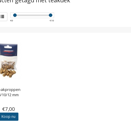
cten getagd met teakdek
€
0
€
10
eakproppen
8/10/12 mm
€7,00
Koop nu