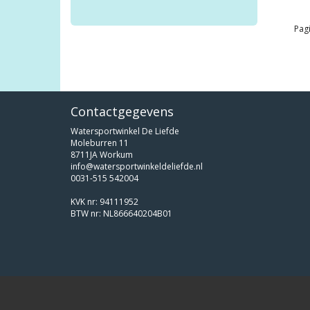
Pagi
Contactgegevens
Watersportwinkel De Liefde
Moleburren 11
8711JA Workum
info@watersportwinkeldeliefde.nl
0031-515 542004
KVK nr: 94111952
BTW nr: NL866640204B01