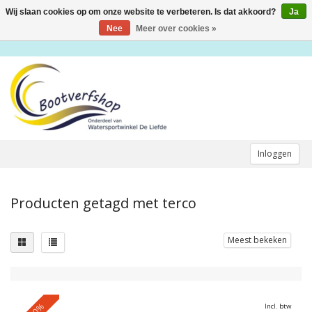
Wij slaan cookies op om onze website te verbeteren. Is dat akkoord?
Ja
Toggle
navigation
Nee
Meer over cookies »
Inloggen
Producten getagd met terco
Meest bekeken
-10%
Incl. btw