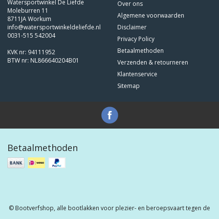
Watersportwinkel De Liefde
Over ons
Moleburren 11
Algemene voorwaarden
8711JA Workum
info@watersportwinkeldeliefde.nl
Disclaimer
0031-515 542004
Privacy Policy
Betaalmethoden
KVK nr: 94111952
BTW nr: NL866640204B01
Verzenden & retourneren
Klantenservice
Sitemap
Betaalmethoden
© Bootverfshop, alle bootlakken voor plezier- en beroepsvaart tegen de