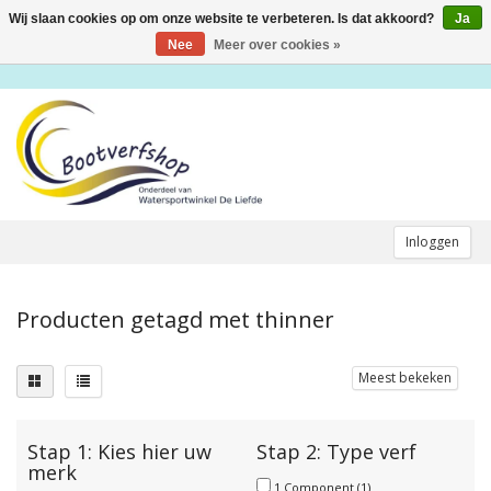
Wij slaan cookies op om onze website te verbeteren. Is dat akkoord?
Ja
Toggle
navigation
Nee
Meer over cookies »
Inloggen
Producten getagd met thinner
Meest bekeken
Stap 1: Kies hier uw
Stap 2: Type verf
merk
1 Component
(1)