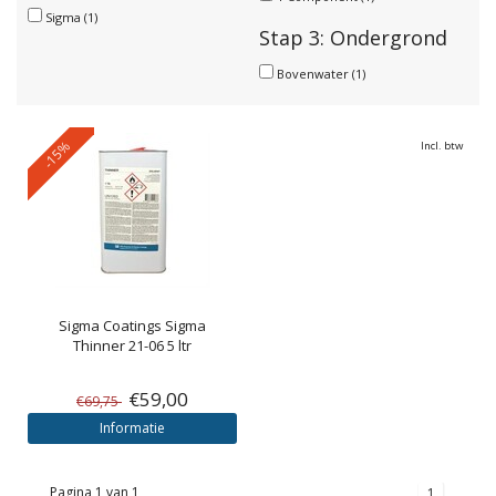
Sigma
(1)
Stap 3: Ondergrond
Bovenwater
(1)
-15%
Incl. btw
Sigma Coatings
Sigma
Thinner 21-06 5 ltr
€59,00
€69,75
Informatie
Pagina 1 van 1
1