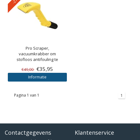
Pro Scraper,
vacuumkrabber om
stofloos antifouling te
verwijderen
€35,95
€49,00
Informatie
Pagina 1 van 1
1
Contactgegevens
Klantenservice