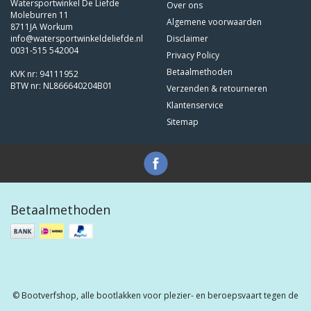
Watersportwinkel De Liefde
Over ons
Moleburren 11
Algemene voorwaarden
8711JA Workum
info@watersportwinkeldeliefde.nl
Disclaimer
0031-515 542004
Privacy Policy
Betaalmethoden
KVK nr: 94111952
BTW nr: NL866640204B01
Verzenden & retourneren
Klantenservice
Sitemap
Betaalmethoden
© Bootverfshop, alle bootlakken voor plezier- en beroepsvaart tegen de