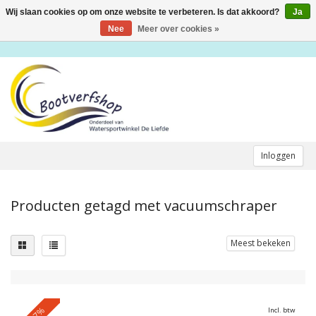
Wij slaan cookies op om onze website te verbeteren. Is dat akkoord?
Ja
Toggle
navigation
Nee
Meer over cookies »
Inloggen
Producten getagd met vacuumschraper
Meest bekeken
-27%
Incl. btw