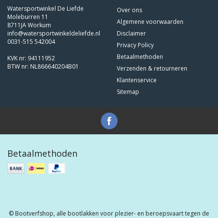
Watersportwinkel De Liefde
Over ons
Moleburren 11
Algemene voorwaarden
8711JA Workum
info@watersportwinkeldeliefde.nl
Disclaimer
0031-515 542004
Privacy Policy
Betaalmethoden
KVK nr: 94111952
BTW nr: NL866640204B01
Verzenden & retourneren
Klantenservice
Sitemap
Betaalmethoden
© Bootverfshop, alle bootlakken voor plezier- en beroepsvaart tegen de