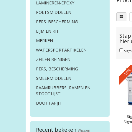
Produ
LAMINEREN-EPOXY
POETSMIDDELEN
PERS. BESCHERMING
LIJM EN KIT
Stap 
hier
MERKEN
WATERSPORTARTIKELEN
Sig
ZEILEN REINIGEN
PERS, BESCHERMING
-20%
SMEERMIDDELEN
RAAMRUBBERS ,RAMEN EN
STOOTLIJST
BOOTTAPIJT
Si
Sigm
Recent bekeken
Wissen