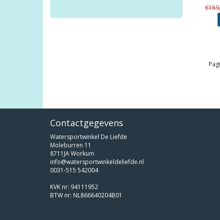
€159
Pagi
Contactgegevens
Watersportwinkel De Liefde
Moleburren 11
8711JA Workum
info@watersportwinkeldeliefde.nl
0031-515 542004
KVK nr: 94111952
BTW nr: NL866640204B01