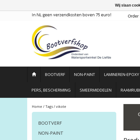
Wij slaan coo
BOOTVERF
NON-PAINT
LAMINEREN-EPOXY
PERS, BESCHERMING
SMEERMIDDELEN
RAAMRUBB
Home
/
Tags
/
vikote
BOOTVERF
NON-PAINT