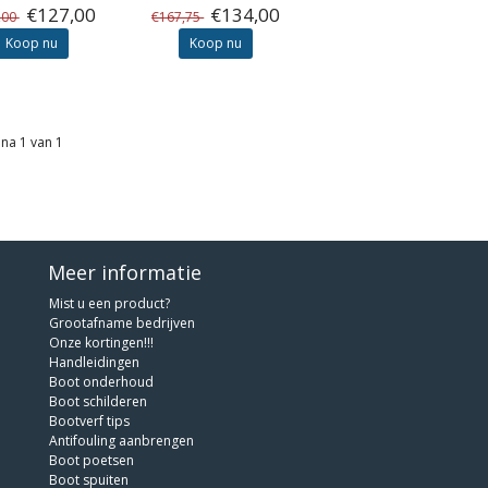
€127,00
€134,00
,00
€167,75
Koop nu
Koop nu
na 1 van 1
Meer informatie
Mist u een product?
Grootafname bedrijven
Onze kortingen!!!
Handleidingen
Boot onderhoud
Boot schilderen
Bootverf tips
Antifouling aanbrengen
Boot poetsen
Boot spuiten