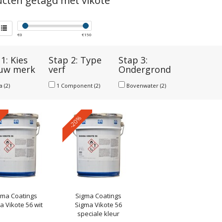
cten getagd met vikote
€
0
€
150
1: Kies
Stap 2: Type
Stap 3:
 uw merk
verf
Ondergrond
ma
(2)
1 Component
(2)
Bovenwater
(2)
-20%
gma Coatings
Sigma Coatings
a Vikote 56 wit
Sigma Vikote 56
speciale kleur