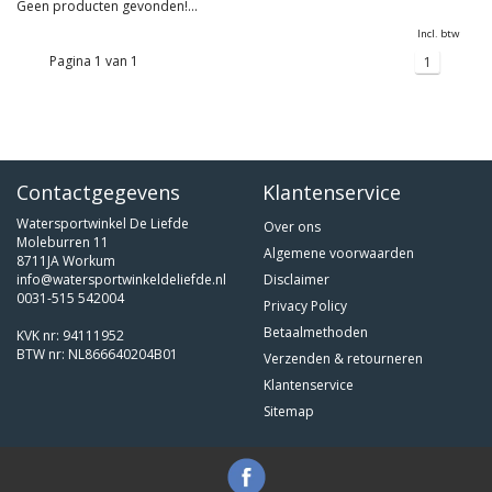
Geen producten gevonden!...
Incl. btw
Pagina 1 van 1
1
Contactgegevens
Klantenservice
Watersportwinkel De Liefde
Over ons
Moleburren 11
Algemene voorwaarden
8711JA Workum
info@watersportwinkeldeliefde.nl
Disclaimer
0031-515 542004
Privacy Policy
Betaalmethoden
KVK nr: 94111952
BTW nr: NL866640204B01
Verzenden & retourneren
Klantenservice
Sitemap