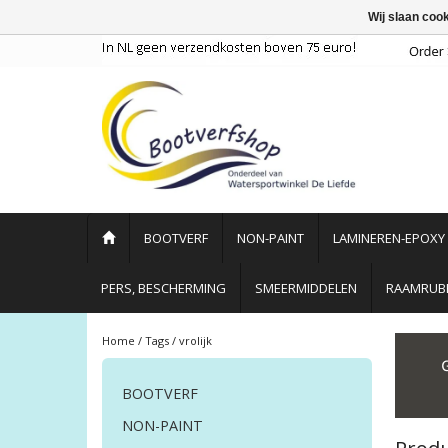
Wij slaan coo
BOOTVERF
NON-PAINT
LAMINEREN-EPOXY
PERS, BESCHERMING
SMEERMIDDELEN
RAAMRUBB
Home
/
Tags
/
vrolijk
BOOTVERF
NON-PAINT