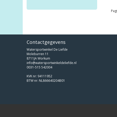
Pagi
Contactgegevens
Watersportwinkel De Liefde
Moleburren 11
8711JA Workum
info@watersportwinkeldeliefde.nl
0031-515 542004
KVK nr: 94111952
BTW nr: NL866640204B01