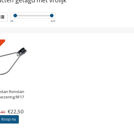
cten getagd met vrolijk
€
0
€
25
stan
Ronstan
pezering RF17
€22,50
,40
Koop nu