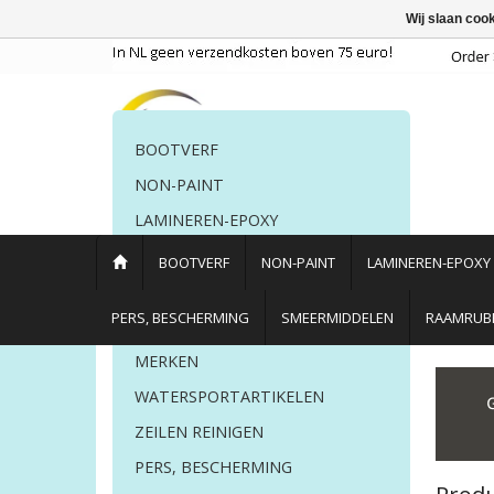
Wij slaan coo
BOOTVERF
NON-PAINT
LAMINEREN-EPOXY
POETSMIDDELEN
BOOTVERF
NON-PAINT
LAMINEREN-EPOXY
PERS. BESCHERMING
PERS, BESCHERMING
SMEERMIDDELEN
RAAMRUBB
LIJM EN KIT
MERKEN
Home
/
Tags
/
werdol
WATERSPORTARTIKELEN
ZEILEN REINIGEN
PERS, BESCHERMING