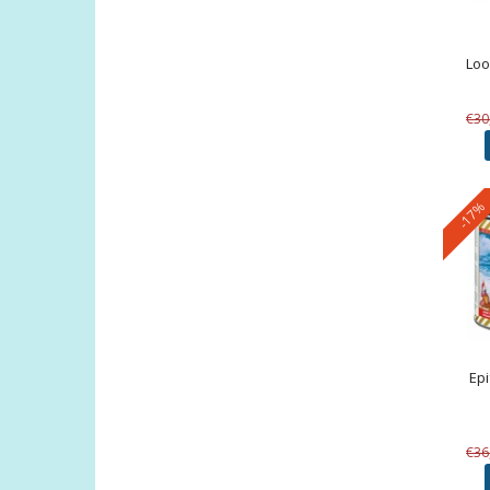
Loo
€30
-17%
Ep
€36