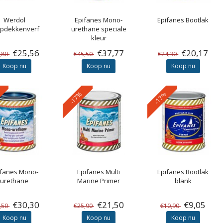
Werdol
Epifanes
Mono-
Epifanes
Bootlak
pdekkenverf
urethane speciale
kleur
€25,56
€37,77
€20,17
,80
€45,50
€24,30
Koop nu
Koop nu
Koop nu
-17%
-17%
ifanes
Mono-
Epifanes
Multi
Epifanes
Bootlak
urethane
Marine Primer
blank
€30,30
€21,50
€9,05
,50
€25,90
€10,90
Koop nu
Koop nu
Koop nu