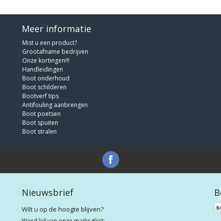
Meer informatie
Mist u een product?
Grootafname bedrijven
Onze kortingen!!!
Handleidingen
Boot onderhoud
Boot schilderen
Bootverf tips
Antifouling aanbrengen
Boot poetsen
Boot spuiten
Boot stralen
Nieuwsbrief
B
Wilt u op de hoogte blijven?
Word lid van onze mailinglijst: