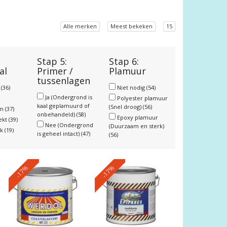
Alle merken
Meest bekeken
15
Stap 5:
Stap 6:
al
Primer /
Plamuur
tussenlagen
r
(36)
Niet nodig
(54)
Ja (Ondergrond is
Polyester plamuur
kaal geplamuurd of
(Snel droog)
(56)
um
(37)
onbehandeld)
(58)
Epoxy plamuur
ekt
(39)
Nee (Ondergrond
(Duurzaam en sterk)
nk
(19)
is geheel intact)
(47)
(56)
-17%
-17%