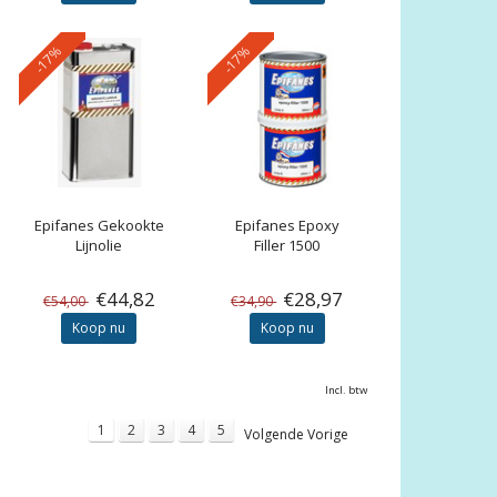
-17%
-17%
Epifanes
Gekookte
Epifanes
Epoxy
Lijnolie
Filler 1500
€44,82
€28,97
€54,00
€34,90
Koop nu
Koop nu
Incl. btw
1
2
3
4
5
Volgende Vorige