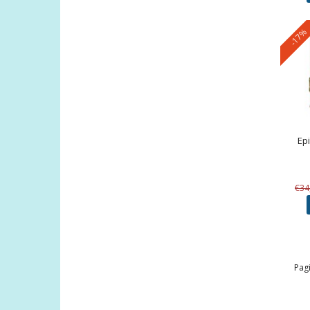
-17%
Ep
€34
Pagi