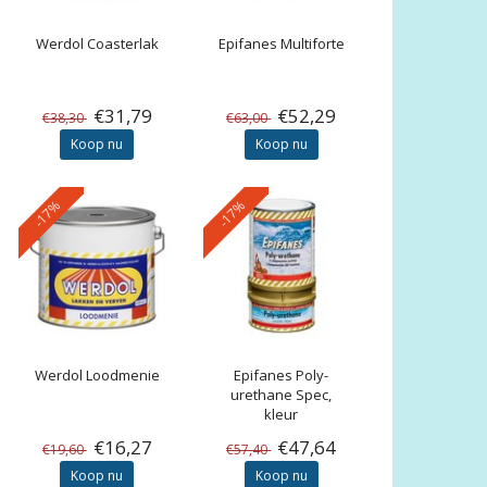
Werdol
Coasterlak
Epifanes
Multiforte
€31,79
€52,29
€38,30
€63,00
Koop nu
Koop nu
-17%
-17%
Werdol
Loodmenie
Epifanes
Poly-
urethane Spec,
kleur
€16,27
€47,64
€19,60
€57,40
Koop nu
Koop nu