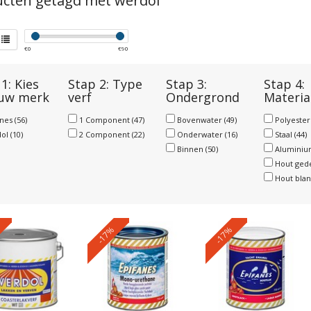
cten getagd met werdol
€
0
€
90
1: Kies
Stap 2: Type
Stap 3:
Stap 4:
 uw merk
verf
Ondergrond
Materia
anes
(56)
1 Component
(47)
Bovenwater
(49)
Polyeste
dol
(10)
2 Component
(22)
Onderwater
(16)
Staal
(44)
Binnen
(50)
Alumini
Hout ged
Hout bla
-17%
-17%