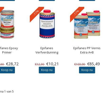
-17%
-17%
ifanes
Epoxy
Epifanes
Epifanes
PP Vernis
Primer
Verfverdunning
Extra A+B
€28,72
€10,21
€85,49
,60
€12,30
€103,00
Koop nu
Koop nu
Koop nu
na 1 van 5