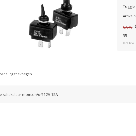
Toggle
Artike
€7,40
35
Incl. btw
ordeling toevoegen
e schakelaar mom.on/off 12V-15A