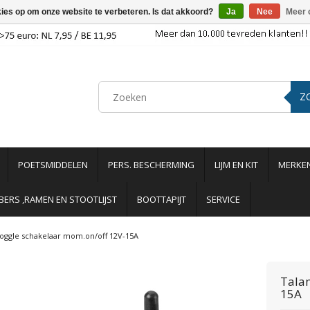
kies op om onze website te verbeteren. Is dat akkoord?
Ja
Nee
Meer 
Z
POETSMIDDELEN
PERS. BESCHERMING
LIJM EN KIT
MERKE
ERS ,RAMEN EN STOOTLIJST
BOOTTAPIJT
SERVICE
oggle schakelaar mom.on/off 12V-15A
Tala
15A