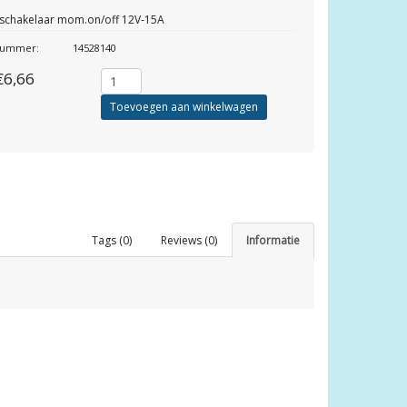
 schakelaar mom.on/off 12V-15A
lnummer:
14528140
€6,66
Toevoegen aan winkelwagen
Tags (0)
Reviews (0)
Informatie