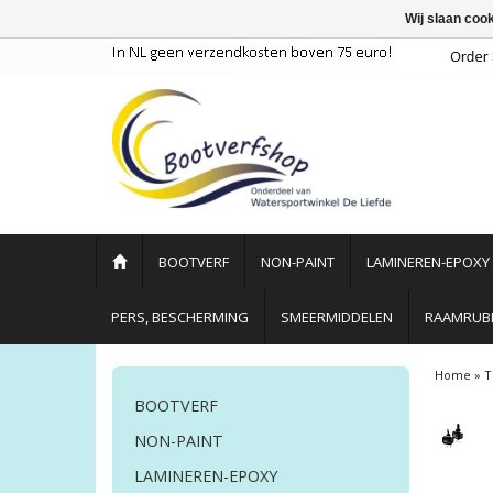
Wij slaan coo
BOOTVERF
NON-PAINT
LAMINEREN-EPOXY
PERS, BESCHERMING
SMEERMIDDELEN
RAAMRUBB
Home
»
T
BOOTVERF
NON-PAINT
LAMINEREN-EPOXY