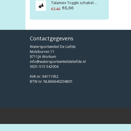
Talamex
Toggle schakelaar mom.on/off 12V-15A
€6,66
€7,40
Contactgegevens
Watersportwinkel De Liefde
Moleburren 11
8711JA Workum
info@watersportwinkeldeliefde.nl
0031-515 542004
KVK nr: 94111952
BTW nr: NL866640204B01