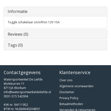
Informatie
Toggle schakelaar on/off/on 12V-15A
Reviews (0)
Tags (0)
Contactgegevens
Klantenservice
Watersportwinkel De Liefde
Over ons
Moleburren 11
Algemene voorwaarden
8711JA Workum
info@watersportwinkeldeliefde.nl
Disclaimer
0031-515 542004
Privacy Policy
Betaalmethoden
KVK nr: 94111952
BTW nr: NL866640204B01
Verzenden & retourneren