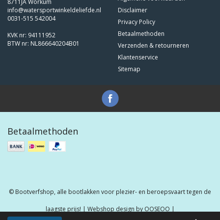
8711JA Workum
info@watersportwinkeldeliefde.nl
Disclaimer
0031-515 542004
Privacy Policy
Betaalmethoden
KVK nr: 94111952
BTW nr: NL866640204B01
Verzenden & retourneren
Klantenservice
Sitemap
Betaalmethoden
© Bootverfshop, alle bootlakken voor plezier- en beroepsvaart tegen de
laagste prijs! | Webshop design by
OOSEOO
|