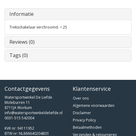
Informatie
Trekschakelaar verchroomd. < 25
Reviews (0)
Tags (0)
Contactgegevens
Klantenservice
Watersportwinkel De Liefde
Over ons
Moleburren 11
Algemene voorwaarden
8711JA Workum
info@watersportwinkeldeliefde.nl
Disclaimer
0031-515 542004
Privacy Policy
Betaalmethoden
KVK nr: 94111952
BTW nr: NL866640204B01
Verzenden & retourneren