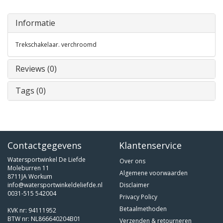
Informatie
Trekschakelaar. verchroomd
Reviews (0)
Tags (0)
Contactgegevens
Klantenservice
Watersportwinkel De Liefde
Over ons
Moleburren 11
Algemene voorwaarden
8711JA Workum
info@watersportwinkeldeliefde.nl
Disclaimer
0031-515 542004
Privacy Policy
Betaalmethoden
KVK nr: 94111952
BTW nr: NL866640204B01
Verzenden & retourneren