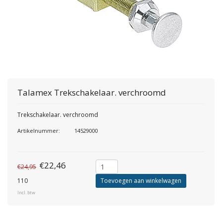
Talamex
Trekschakelaar. verchroomd
Trekschakelaar. verchroomd
Artikelnummer:
14529000
€22,46
€24,95
110
Toevoegen aan winkelwagen
Incl. btw