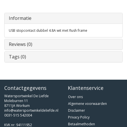
Informatie
USB stopcontact dubbel 4.8A wit met flush frame
Reviews (0)
Tags (0)
Contactgegevens
Klantenservice
Watersportwinkel De Liefde
Over ons
Moleburren 11
Algemene voorwaarden
8711JA Workum
info@watersportwinkeldeliefde.nl
Disclaimer
0031-515 542004
Privacy Policy
Betaalmethoden
KVK nr: 94111952