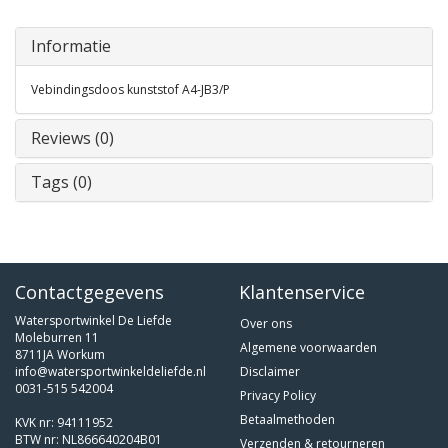
Informatie
Vebindingsdoos kunststof A4-JB3/P
Reviews (0)
Tags (0)
Contactgegevens
Klantenservice
Watersportwinkel De Liefde
Over ons
Moleburren 11
Algemene voorwaarden
8711JA Workum
info@watersportwinkeldeliefde.nl
Disclaimer
0031-515 542004
Privacy Policy
Betaalmethoden
KVK nr: 94111952
BTW nr: NL866640204B01
Verzenden & retourneren