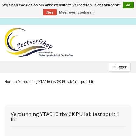
Wij slaan cookies op om onze website te verbeteren. Is dat akkoord?
Ja
Toggle
navigation
Nee
Meer over cookies »
Inloggen
Home
»
Verdunning YTA910 tbv 2K PU lak fast spuit 1 ltr
Verdunning YTA910 tbv 2K PU lak fast spuit 1
ltr