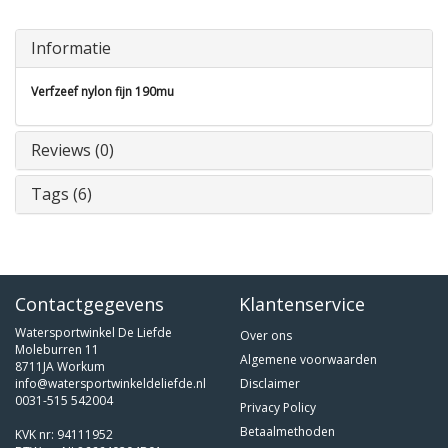
Informatie
Verfzeef nylon fijn 190mu
Reviews (0)
Tags (6)
Contactgegevens
Klantenservice
Watersportwinkel De Liefde
Over ons
Moleburren 11
Algemene voorwaarden
8711JA Workum
info@watersportwinkeldeliefde.nl
Disclaimer
0031-515 542004
Privacy Policy
Betaalmethoden
KVK nr: 94111952