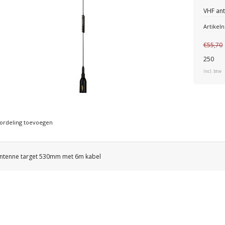
VHF an
Artike
€55,70
250
Incl. btw
ordeling toevoegen
ntenne target 530mm met 6m kabel