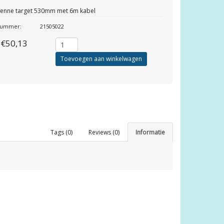
tenne target 530mm met 6m kabel
lnummer:
21505022
€50,13
Toevoegen aan winkelwagen
Tags (0)
Reviews (0)
Informatie