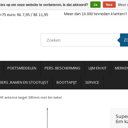
kies op om onze website te verbeteren. Is dat akkoord?
Ja
Nee
Meer 
Z
POETSMIDDELEN
PERS. BESCHERMING
LIJM EN KIT
MERKE
ERS ,RAMEN EN STOOTLIJST
BOOTTAPIJT
SERVICE
HF antenne target 530mm met 6m kabel
Supe
6m k