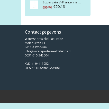
Supergain
VHF antenne target 530mm met 6m kabel
€50,13
€55,70
Contactgegevens
Watersportwinkel De Liefde
Moleburren 11
8711JA Workum
info@watersportwinkeldeliefde.nl
0031-515 542004
KVK nr: 94111952
BTW nr: NL866640204B01