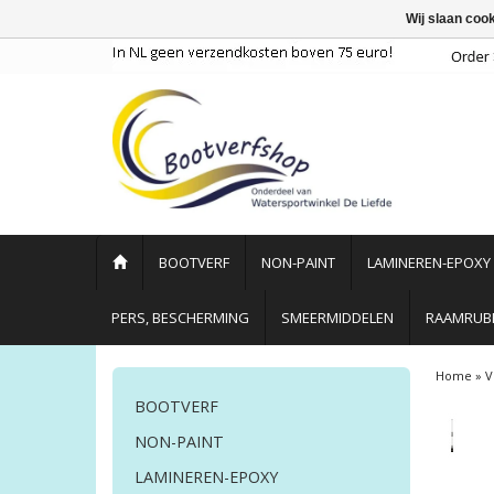
Wij slaan coo
BOOTVERF
NON-PAINT
LAMINEREN-EPOXY
PERS, BESCHERMING
SMEERMIDDELEN
RAAMRUBB
Home
»
V
BOOTVERF
NON-PAINT
LAMINEREN-EPOXY