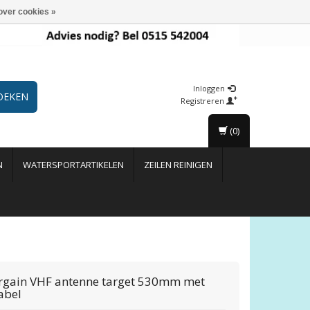
over cookies »
Inloggen
OEKEN
Registreren
(0)
N
WATERSPORTARTIKELEN
ZEILEN REINIGEN
rgain
VHF antenne target 530mm met
abel