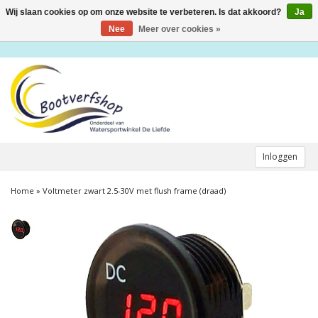
Wij slaan cookies op om onze website te verbeteren. Is dat akkoord?
Ja
Toggle
navigation
Nee
Meer over cookies »
Inloggen
Home
»
Voltmeter zwart 2.5-30V met flush frame (draad)