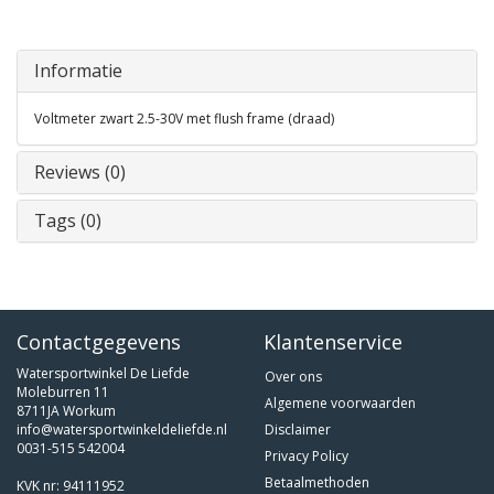
Informatie
Voltmeter zwart 2.5-30V met flush frame (draad)
Reviews (0)
Tags (0)
Contactgegevens
Klantenservice
Watersportwinkel De Liefde
Over ons
Moleburren 11
Algemene voorwaarden
8711JA Workum
info@watersportwinkeldeliefde.nl
Disclaimer
0031-515 542004
Privacy Policy
Betaalmethoden
KVK nr: 94111952