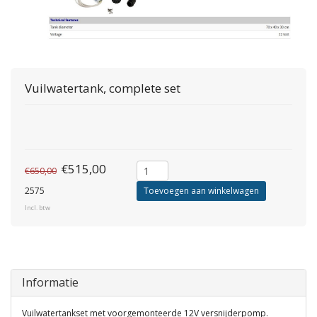
Vuilwatertank, complete set
€515,00
€650,00
2575
Toevoegen aan winkelwagen
Incl. btw
Informatie
Vuilwatertankset met voorgemonteerde 12V versnijderpomp.