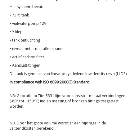
Het systeem bevat:
• 73 lt. tank.
• vuilwaterpomp 12V
• Y klep
• tank ontluchting
• niveaumeter met afleespaneel
• actief carbon filter
• Aansluitfittingen
De tank is gemaakt van linear polyethylene low density resin (LLDP).
In compliance with ISO 8099:2000(E) Standard
.
NB: Gebruik LocTite-5331 lijm voor kunststof-metaal verbindingen
(-60° tot +150°C) indien messing of bronzen fittings toegepast
worden.
NB. Door het grote volume wordt er een bijdrage in de
verzendkosten berekend.