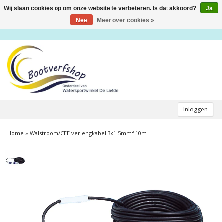
Wij slaan cookies op om onze website te verbeteren. Is dat akkoord?
Ja
Toggle
navigation
Nee
Meer over cookies »
Inloggen
Home
»
Walstroom/CEE verlengkabel 3x1.5mm² 10m