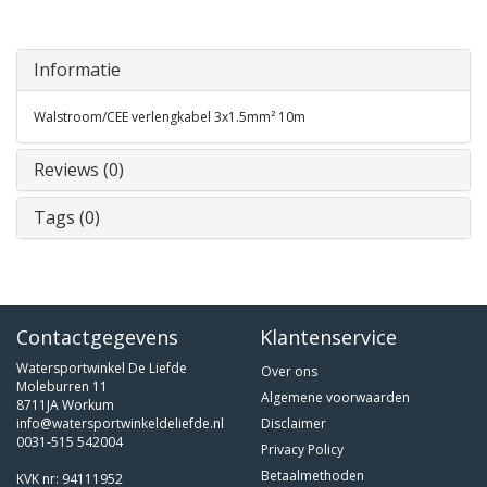
Informatie
Walstroom/CEE verlengkabel 3x1.5mm² 10m
Reviews (0)
Tags (0)
Contactgegevens
Klantenservice
Watersportwinkel De Liefde
Over ons
Moleburren 11
Algemene voorwaarden
8711JA Workum
info@watersportwinkeldeliefde.nl
Disclaimer
0031-515 542004
Privacy Policy
Betaalmethoden
KVK nr: 94111952