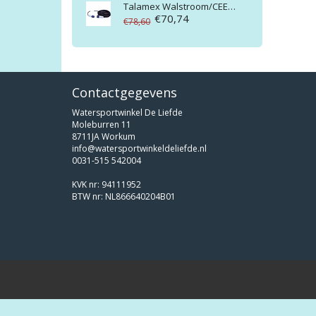
Talamex
Walstroom/CEE verlengkabel 3x1.5mm² 25m
€70,74
€78,60
Contactgegevens
Watersportwinkel De Liefde
Moleburren 11
8711JA Workum
info@watersportwinkeldeliefde.nl
0031-515 542004
KVK nr: 94111952
BTW nr: NL866640204B01