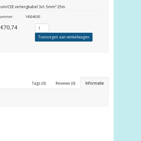
oom/CEE verlengkabel 3x1.5mm² 25m
lnummer:
14504030
€70,74
Toevoegen aan winkelwagen
Tags (0)
Reviews (0)
Informatie