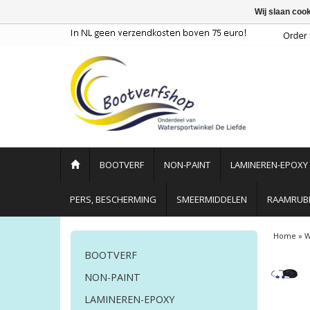
Wij slaan coo
BOOTVERF
NON-PAINT
LAMINEREN-EPOXY
PERS, BESCHERMING
SMEERMIDDELEN
RAAMRUBB
Home
»
W
BOOTVERF
NON-PAINT
LAMINEREN-EPOXY