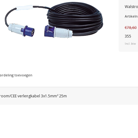
Walstr
Artike
€78,60
355
Incl. btw
ordeling toevoegen
room/CEE verlengkabel 3x1.5mm² 25m