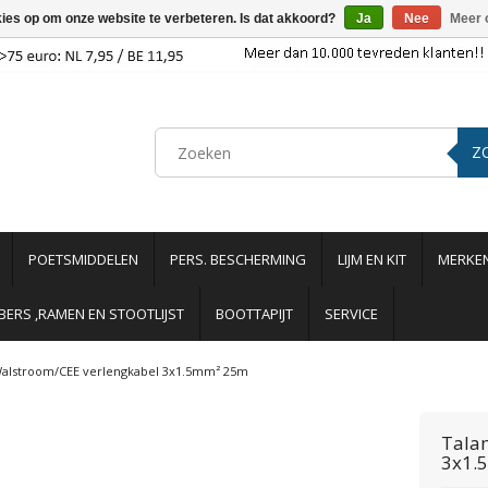
kies op om onze website te verbeteren. Is dat akkoord?
Ja
Nee
Meer 
Z
POETSMIDDELEN
PERS. BESCHERMING
LIJM EN KIT
MERKE
ERS ,RAMEN EN STOOTLIJST
BOOTTAPIJT
SERVICE
alstroom/CEE verlengkabel 3x1.5mm² 25m
Tala
3x1.