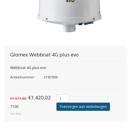
Glomex
Webboat 4G plus evo
Webboat 4G plus evo
Artikelnummer:
21507200
€1.420,02
€1.577,80
7100
Toevoegen aan winkelwagen
Incl. btw