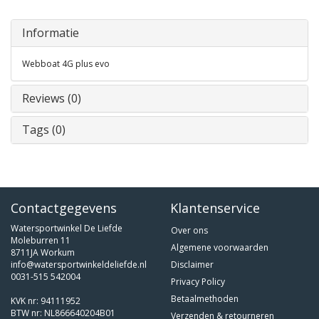
Informatie
Webboat 4G plus evo
Reviews (0)
Tags (0)
Contactgegevens
Klantenservice
Watersportwinkel De Liefde
Over ons
Moleburren 11
Algemene voorwaarden
8711JA Workum
info@watersportwinkeldeliefde.nl
Disclaimer
0031-515 542004
Privacy Policy
Betaalmethoden
KVK nr: 94111952
BTW nr: NL866640204B01
Verzenden & retourneren