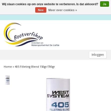
Wij slaan cookies op om onze website te verbeteren. Is dat akkoord?
Ja
Toggle
navigation
Nee
Meer over cookies »
Inloggen
Home
»
405 Filleting Blend 150gr/700gr