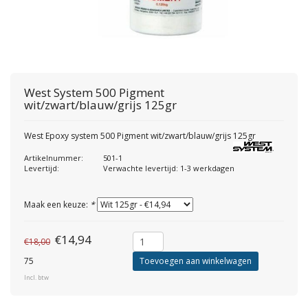
West System
500 Pigment
wit/zwart/blauw/grijs 125gr
West Epoxy system 500 Pigment wit/zwart/blauw/grijs 125gr
Artikelnummer:
501-1
Levertijd:
Verwachte levertijd: 1-3 werkdagen
Maak een keuze:
*
€14,94
€18,00
75
Toevoegen aan winkelwagen
Incl. btw