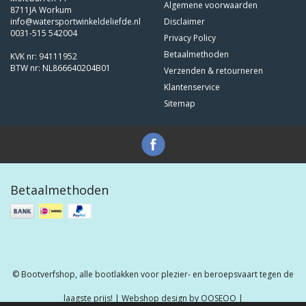
Algemene voorwaarden
8711JA Workum
info@watersportwinkeldeliefde.nl
Disclaimer
0031-515 542004
Privacy Policy
Betaalmethoden
KVK nr: 94111952
BTW nr: NL866640204B01
Verzenden & retourneren
Klantenservice
Sitemap
Betaalmethoden
© Bootverfshop, alle bootlakken voor plezier- en beroepsvaart tegen de
laagste prijs! | Webshop design by
OOSEOO
|