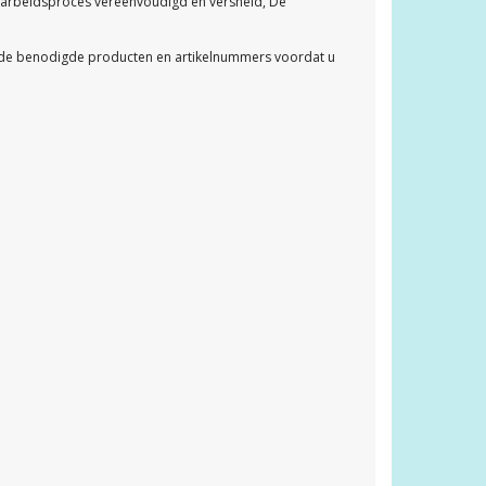
t arbeidsproces vereenvoudigd en versneld, De
 de benodigde producten en artikelnummers voordat u