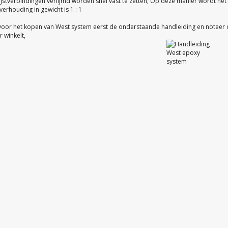
ijstverbindingen verlijmd worden snel vast te zetten, Op deze manier wordt he
erhouding in gewicht is 1 : 1
voor het kopen van West system eerst de onderstaande handleiding en noteer
r winkelt,