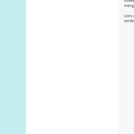
hoekl
mengv
Lees 
verde