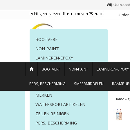
Wij slaan coo
BOOTVERF
NON-PAINT
LAMINEREN-EPOXY
POETSMIDDELEN
BOOTVERF
NON-PAINT
LAMINEREN-EPOXY
PERS. BESCHERMING
PERS, BESCHERMING
SMEERMIDDELEN
RAAMRUBB
LIJM EN KIT
MERKEN
Home
»
g
WATERSPORTARTIKELEN
ZEILEN REINIGEN
PERS, BESCHERMING