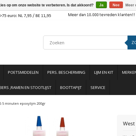
kies op om onze website te verbeteren. Is dat akkoord?
Ja
Nee
Meer 
Z
POETSMIDDELEN
PERS. BESCHERMING
LIJM EN KIT
MERKE
ERS ,RAMEN EN STOOTLIJST
BOOTTAPIJT
SERVICE
5 5 minuten epoxylijm 200gr
West