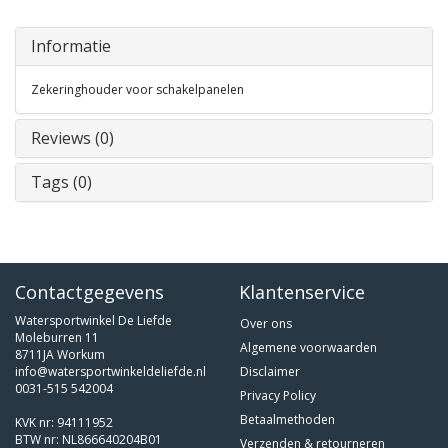
Informatie
Zekeringhouder voor schakelpanelen
Reviews (0)
Tags (0)
Contactgegevens
Klantenservice
Watersportwinkel De Liefde
Over ons
Moleburren 11
Algemene voorwaarden
8711JA Workum
info@watersportwinkeldeliefde.nl
Disclaimer
0031-515 542004
Privacy Policy
Betaalmethoden
KVK nr: 94111952
BTW nr: NL866640204B01
Verzenden & retourneren