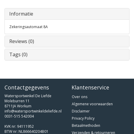
Informatie
Zekeringsautomaat 8A
Reviews (0)
Tags (0)
Contactgegevens
Klantenservice
Watersportwinkel De Liefde
Over ons
Moleburren 11
Algemene voorwaarden
8711JA Workum
info@watersportwinkeldeliefde.nl
Disclaimer
0031-515 542004
Privacy Policy
Betaalmethoden
KVK nr: 94111952
BTW nr: NL866640204B01
Verzenden & retourneren