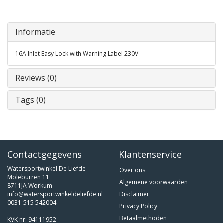
Informatie
16A Inlet Easy Lock with Warning Label 230V
Reviews (0)
Tags (0)
Contactgegevens
Klantenservice
Watersportwinkel De Liefde
Over ons
Moleburren 11
Algemene voorwaarden
8711JA Workum
info@watersportwinkeldeliefde.nl
Disclaimer
0031-515 542004
Privacy Policy
Betaalmethoden
KVK nr: 94111952