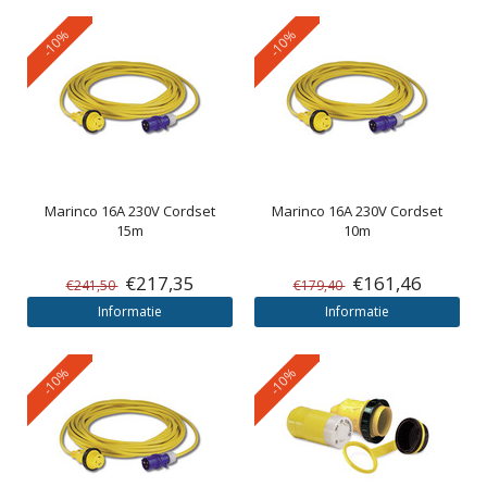
-10%
-10%
Marinco
16A 230V Cordset
Marinco
16A 230V Cordset
15m
10m
€217,35
€161,46
€241,50
€179,40
Informatie
Informatie
-10%
-10%