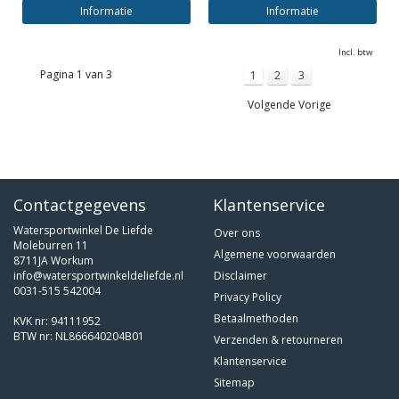
Informatie
Informatie
Incl. btw
Pagina 1 van 3
1
2
3
Volgende Vorige
Contactgegevens
Klantenservice
Watersportwinkel De Liefde
Over ons
Moleburren 11
Algemene voorwaarden
8711JA Workum
info@watersportwinkeldeliefde.nl
Disclaimer
0031-515 542004
Privacy Policy
Betaalmethoden
KVK nr: 94111952
BTW nr: NL866640204B01
Verzenden & retourneren
Klantenservice
Sitemap