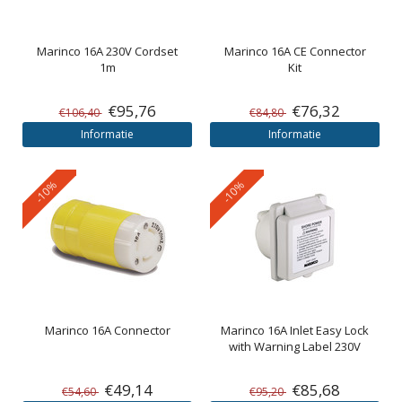
Marinco
16A 230V Cordset
Marinco
16A CE Connector
1m
Kit
€95,76
€76,32
€106,40
€84,80
Informatie
Informatie
-10%
-10%
Marinco
16A Connector
Marinco
16A Inlet Easy Lock
with Warning Label 230V
€49,14
€85,68
€54,60
€95,20