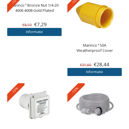
-10%
-10%
Marinco
º Bronze Nut 1/4-20
4006 4008-Gold Plated
€7,29
€8,10
Informatie
Marinco
º 50A
Weatherproof Cover
€28,44
€31,60
Informatie
-10%
-10%