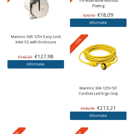
1/4 4006 4008-Without
Plating
€18,09
€20,10
Informatie
Marinco
30A 125V Easy Lock
-10%
Inlet SS with Enclosure
€127,98
€142,20
Informatie
Marinco
30A 125V 50'
Cordset Led Ergo Grip
€213,21
€236,90
Informatie