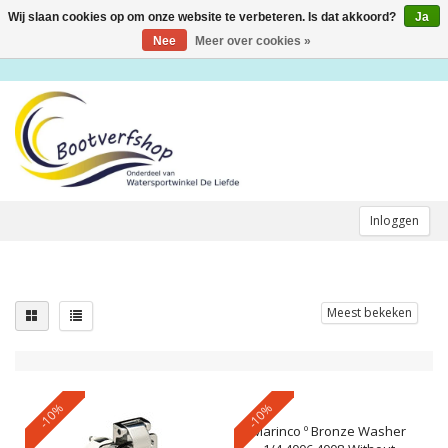
Wij slaan cookies op om onze website te verbeteren. Is dat akkoord?
Ja
Toggle
navigation
Nee
Meer over cookies »
Inloggen
Meest bekeken
-10%
-10%
Marinco
º Bronze Washer