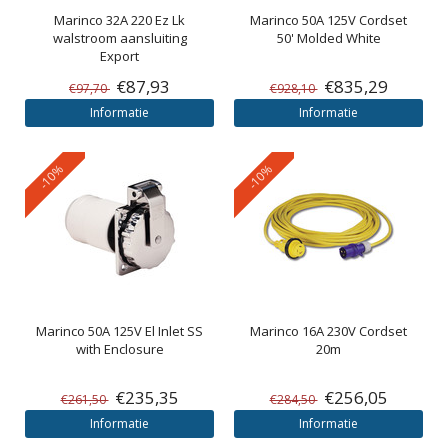
Marinco
32A 220 Ez Lk
Marinco
50A 125V Cordset
walstroom aansluiting
50' Molded White
Export
€87,93
€835,29
€97,70
€928,10
Informatie
Informatie
-10%
-10%
Marinco
50A 125V El Inlet SS
Marinco
16A 230V Cordset
with Enclosure
20m
€235,35
€256,05
€261,50
€284,50
Informatie
Informatie