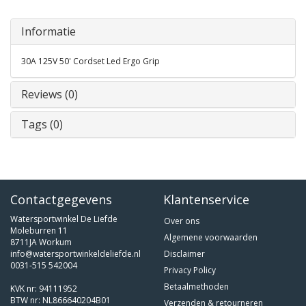
Informatie
30A 125V 50' Cordset Led Ergo Grip
Reviews (0)
Tags (0)
Contactgegevens
Klantenservice
Watersportwinkel De Liefde
Over ons
Moleburren 11
Algemene voorwaarden
8711JA Workum
info@watersportwinkeldeliefde.nl
Disclaimer
0031-515 542004
Privacy Policy
Betaalmethoden
KVK nr: 94111952
BTW nr: NL866640204B01
Verzenden & retourneren