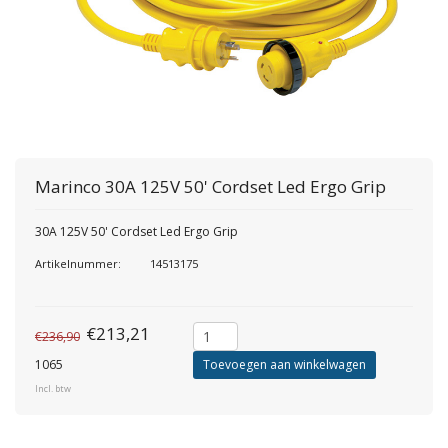
Marinco
30A 125V 50' Cordset Led Ergo Grip
30A 125V 50' Cordset Led Ergo Grip
Artikelnummer:
14513175
€213,21
€236,90
1065
Toevoegen aan winkelwagen
Incl. btw