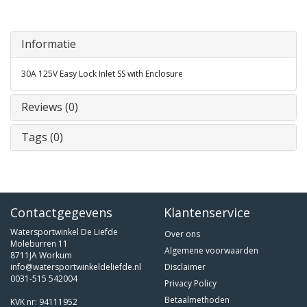
Informatie
30A 125V Easy Lock Inlet SS with Enclosure
Reviews (0)
Tags (0)
Contactgegevens
Klantenservice
Watersportwinkel De Liefde
Over ons
Moleburren 11
Algemene voorwaarden
8711JA Workum
info@watersportwinkeldeliefde.nl
Disclaimer
0031-515 542004
Privacy Policy
Betaalmethoden
KVK nr: 94111952