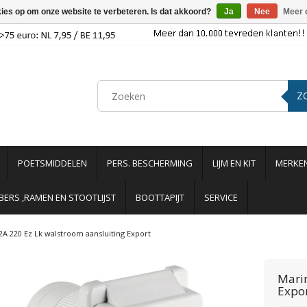
kies op om onze website te verbeteren. Is dat akkoord?
Ja
Nee
Meer 
Z
POETSMIDDELEN
PERS. BESCHERMING
LIJM EN KIT
MERKE
ERS ,RAMEN EN STOOTLIJST
BOOTTAPIJT
SERVICE
2A 220 Ez Lk walstroom aansluiting Export
Mari
Expo