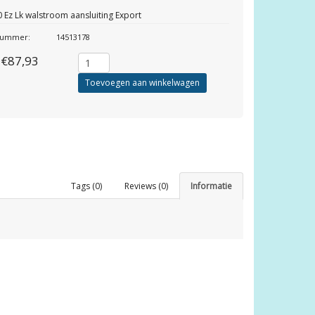
 Ez Lk walstroom aansluiting Export
lnummer:
14513178
€87,93
Toevoegen aan winkelwagen
Tags (0)
Reviews (0)
Informatie