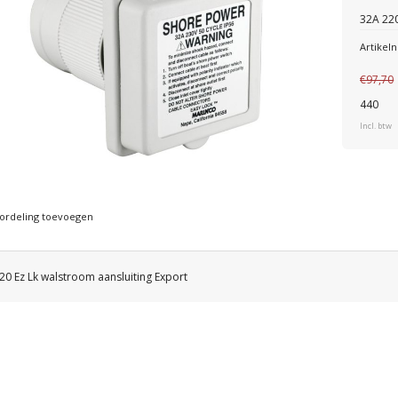
32A 220
Artike
€97,70
440
Incl. btw
ordeling toevoegen
20 Ez Lk walstroom aansluiting Export