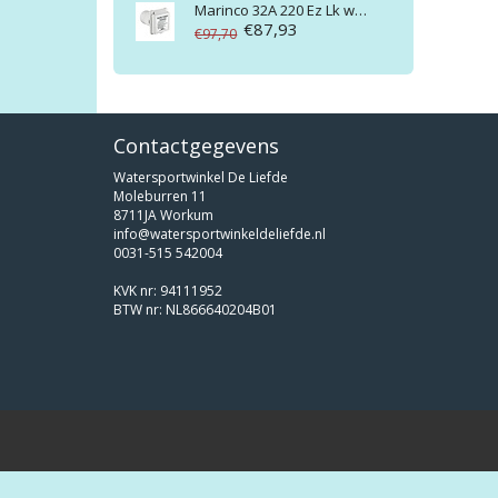
Marinco
32A 220 Ez Lk walstroom aansluiting Export
€87,93
€97,70
Contactgegevens
Watersportwinkel De Liefde
Moleburren 11
8711JA Workum
info@watersportwinkeldeliefde.nl
0031-515 542004
KVK nr: 94111952
BTW nr: NL866640204B01