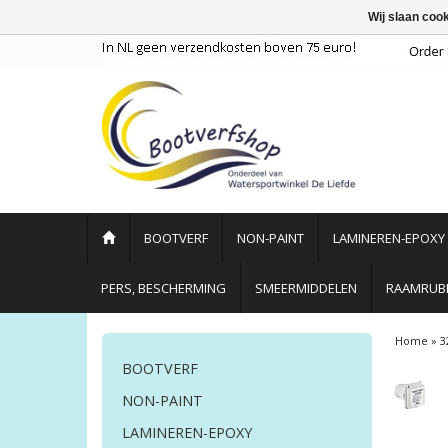
Wij slaan coo
BOOTVERF
NON-PAINT
LAMINEREN-EPOXY
PERS, BESCHERMING
SMEERMIDDELEN
RAAMRUBB
Home
»
3
BOOTVERF
NON-PAINT
LAMINEREN-EPOXY