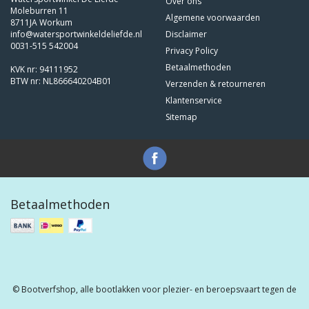
Over ons
Moleburren 11
Algemene voorwaarden
8711JA Workum
info@watersportwinkeldeliefde.nl
Disclaimer
0031-515 542004
Privacy Policy
Betaalmethoden
KVK nr: 94111952
BTW nr: NL866640204B01
Verzenden & retourneren
Klantenservice
Sitemap
Betaalmethoden
© Bootverfshop, alle bootlakken voor plezier- en beroepsvaart tegen de