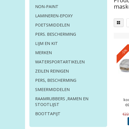
Produ
maske
NON-PAINT
LAMINEREN-EPOXY
POETSMIDDELEN
PERS. BESCHERMING
LIJM EN KIT
-5%
MERKEN
WATERSPORTARTIKELEN
ZEILEN REINIGEN
PERS, BESCHERMING
SMEERMIDDELEN
RAAMRUBBERS ,RAMEN EN
koo
STOOTLIJST
69
BOOTTAPIJT
€22