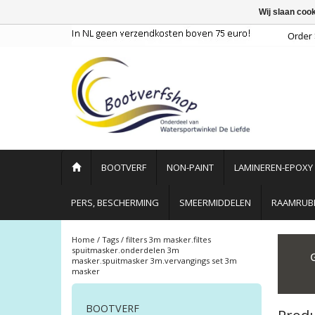
Wij slaan coo
BOOTVERF
NON-PAINT
LAMINEREN-EPOXY
PERS, BESCHERMING
SMEERMIDDELEN
RAAMRUBB
Home
/
Tags
/
filters 3m masker.filtes
spuitmasker.onderdelen 3m
masker.spuitmasker 3m.vervangings set 3m
masker
BOOTVERF