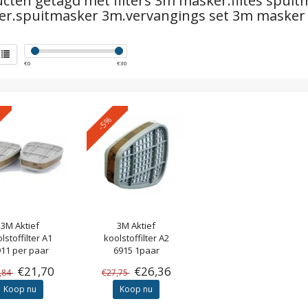
cten getagd met filters 3m masker.filtes spui
r.spuitmasker 3m.vervangings set 3m masker
€
0
€
30
-5%
3M
Aktief
3M
Aktief
lstoffilter A1
koolstoffilter A2
11 per paar
6915 1paar
€21,70
€26,36
,84
€27,75
Koop nu
Koop nu