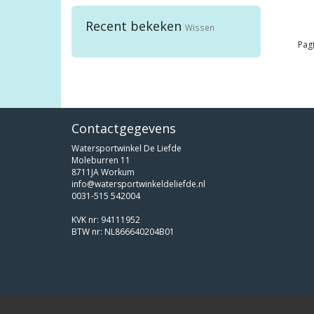
Recent bekeken
Wissen
Pagi
Contactgegevens
Watersportwinkel De Liefde
Moleburren 11
8711JA Workum
info@watersportwinkeldeliefde.nl
0031-515 542004
KVK nr: 94111952
BTW nr: NL866640204B01