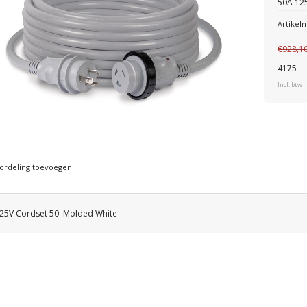
50A 12
Artike
€928,1
4175
Incl. btw
ordeling toevoegen
25V Cordset 50' Molded White