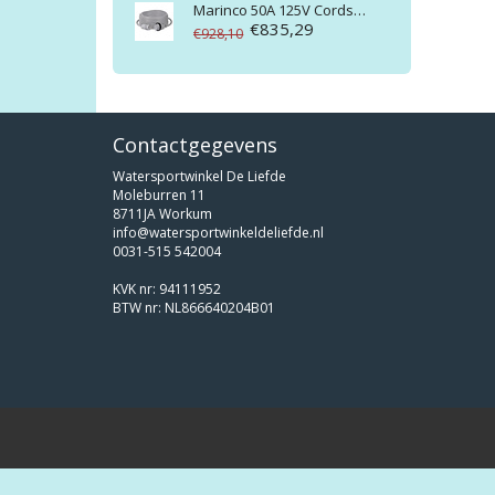
Marinco
50A 125V Cordset 50' Molded White
€835,29
€928,10
Contactgegevens
Watersportwinkel De Liefde
Moleburren 11
8711JA Workum
info@watersportwinkeldeliefde.nl
0031-515 542004
KVK nr: 94111952
BTW nr: NL866640204B01