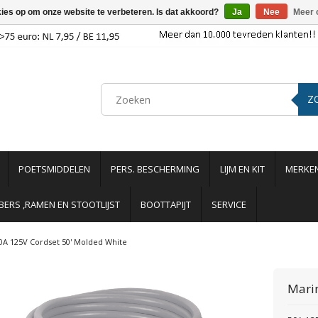
kies op om onze website te verbeteren. Is dat akkoord?
Ja
Nee
Meer 
Z
POETSMIDDELEN
PERS. BESCHERMING
LIJM EN KIT
MERKE
ERS ,RAMEN EN STOOTLIJST
BOOTTAPIJT
SERVICE
0A 125V Cordset 50' Molded White
Mari