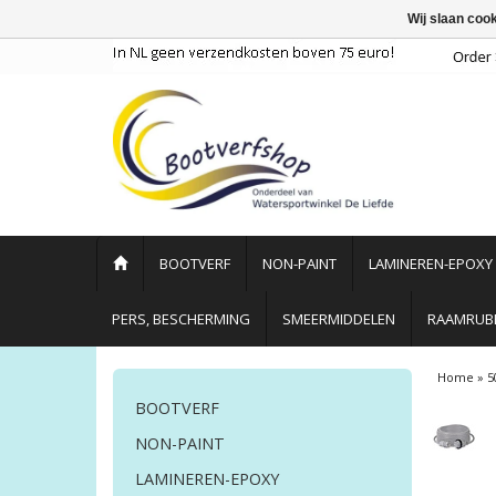
Wij slaan coo
BOOTVERF
NON-PAINT
LAMINEREN-EPOXY
PERS, BESCHERMING
SMEERMIDDELEN
RAAMRUBB
Home
»
5
BOOTVERF
NON-PAINT
LAMINEREN-EPOXY