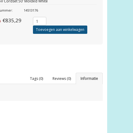
5V Cordset 50' Molded White
lnummer:
14513176
€835,29
0
Toevoegen aan winkelwagen
Tags (0)
Reviews (0)
Informatie