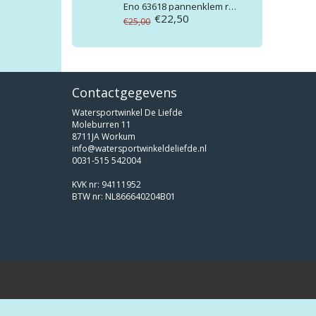
Eno
63618 pannenklem rechts voor Allure
€22,50
€25,00
Contactgegevens
Watersportwinkel De Liefde
Moleburren 11
8711JA Workum
info@watersportwinkeldeliefde.nl
0031-515 542004
KVK nr: 94111952
BTW nr: NL866640204B01