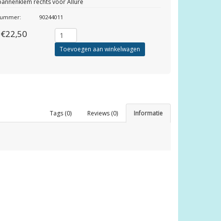
annenklem rechts voor Allure
lnummer:
90244011
€22,50
Toevoegen aan winkelwagen
Tags (0)
Reviews (0)
Informatie