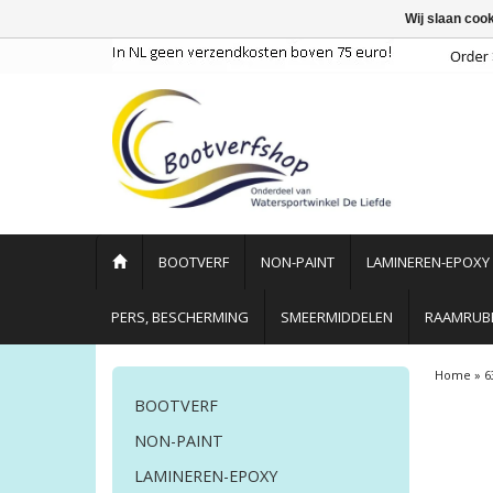
Wij slaan coo
BOOTVERF
NON-PAINT
LAMINEREN-EPOXY
PERS, BESCHERMING
SMEERMIDDELEN
RAAMRUBB
Home
»
6
BOOTVERF
NON-PAINT
LAMINEREN-EPOXY