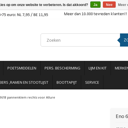
kies op om onze website te verbeteren. Is dat akkoord?
Ja
Nee
Meer 
Z
POETSMIDDELEN
PERS. BESCHERMING
LIJM EN KIT
MERKE
ERS ,RAMEN EN STOOTLIJST
BOOTTAPIJT
SERVICE
3618 pannenklem rechts voor Allure
Eno
6