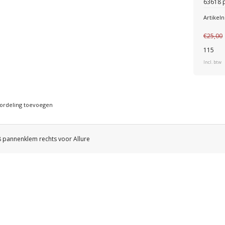
63618 p
Artike
€25,00
115
Incl. btw
ordeling toevoegen
 pannenklem rechts voor Allure