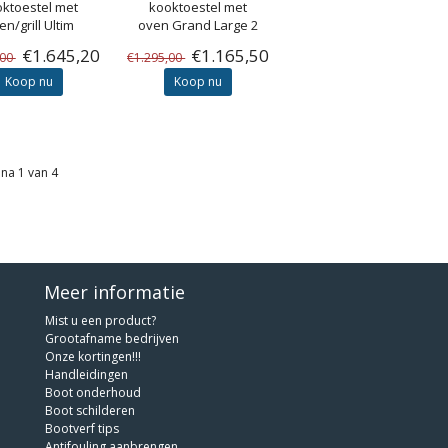
ktoestel met
kooktoestel met
en/grill Ultim
oven Grand Large 2
€1.645,20
€1.165,50
,00
€1.295,00
Koop nu
Koop nu
na 1 van 4
Meer informatie
Mist u een product?
Grootafname bedrijven
Onze kortingen!!!
Handleidingen
Boot onderhoud
Boot schilderen
Bootverf tips
Antifouling aanbrengen