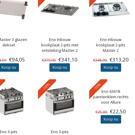
aster 3 glazen
Eno
Inbouw
Eno
Inbouw
deksel
kookplaat 2-pits met
kookplaat 2-pits
ontsteking Master 2
Master 2
€94,05
€341,10
€313,20
4,50
€379,00
€348,00
Koop nu
Koop nu
Koop nu
-10%
-10%
Eno
63618
pannenklem rechts
voor Allure
€22,50
€25,00
Koop nu
Eno
3-pits
Eno
3-pits