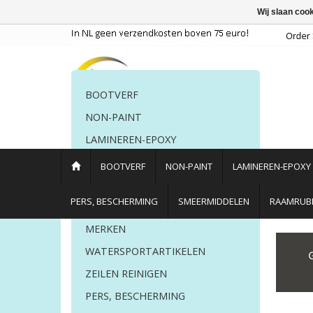
Wij slaan coo
BOOTVERF
NON-PAINT
LAMINEREN-EPOXY
POETSMIDDELEN
BOOTVERF
NON-PAINT
LAMINEREN-EPOXY
PERS. BESCHERMING
PERS, BESCHERMING
SMEERMIDDELEN
RAAMRUBB
LIJM EN KIT
MERKEN
Home
/
Merken
/
Eno
WATERSPORTARTIKELEN
ZEILEN REINIGEN
PERS, BESCHERMING