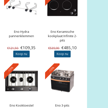
Eno
Hydra
Eno
Keramische
pannenklemmen
kookplaat Infinite 2-
pits
€109,35
€485,10
€121,50
€539,00
Koop nu
Koop nu
-10%
-10%
Eno
Kooktoestel
Eno
3-pits