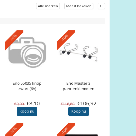
Alle merken
Meest bekeken
15
-10%
-10%
Eno
55035 knop
Eno
Master 3
zwart (6h)
pannenklemmen
€8,10
€106,92
€9,00
€118,80
Koop nu
Koop nu
-10%
-10%