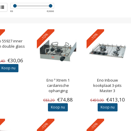
€
0
€
2000
-10%
-10%
o
55927 inner
 double glass
€30,06
,40
Koop nu
Eno
º Xtrem 1
Eno
Inbouw
cardanische
kookplaat 3-pits
ophanging
Master 3
€74,88
€413,10
€83,20
€459,00
Koop nu
Koop nu
-10%
-10%