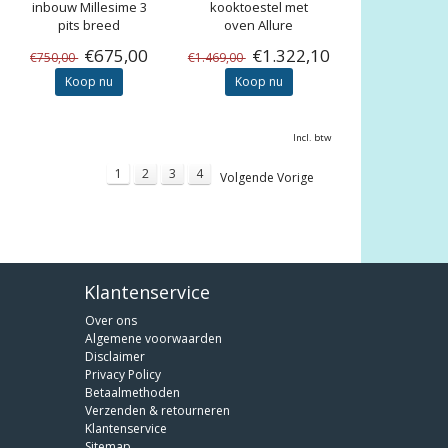
inbouw Millesime 3
kooktoestel met
pits breed
oven Allure
€675,00
€1.322,10
€750,00
€1.469,00
Koop nu
Koop nu
Incl. btw
1
2
3
4
Volgende Vorige
Klantenservice
Over ons
Algemene voorwaarden
Disclaimer
Privacy Policy
Betaalmethoden
Verzenden & retourneren
Klantenservice
Sitemap