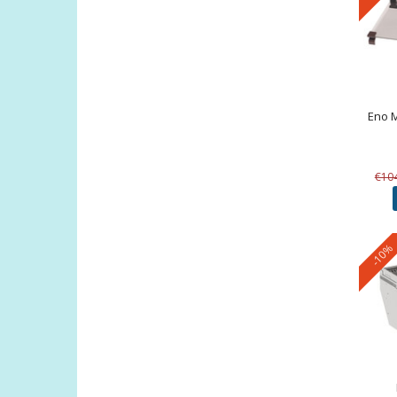
Eno
M
€10
-10%