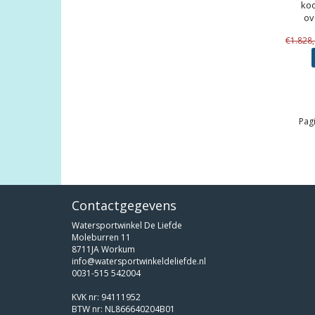
koo
ov
€1.828
Pagi
Contactgegevens
Watersportwinkel De Liefde
Moleburren 11
8711JA Workum
info@watersportwinkeldeliefde.nl
0031-515 542004
KVK nr: 94111952
BTW nr: NL866640204B01