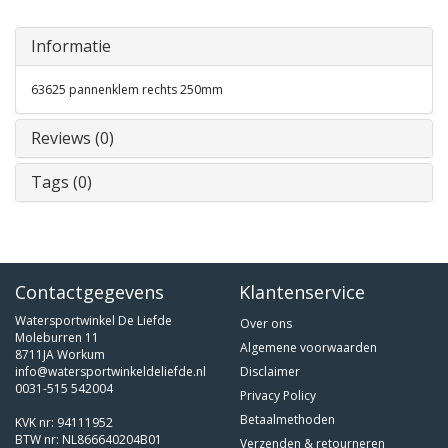
Informatie
63625 pannenklem rechts 250mm
Reviews (0)
Tags (0)
Contactgegevens
Klantenservice
Watersportwinkel De Liefde
Over ons
Moleburren 11
Algemene voorwaarden
8711JA Workum
info@watersportwinkeldeliefde.nl
Disclaimer
0031-515 542004
Privacy Policy
Betaalmethoden
KVK nr: 94111952
BTW nr: NL866640204B01
Verzenden & retourneren