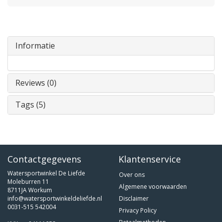
Informatie
Reviews (0)
Tags (5)
Contactgegevens
Klantenservice
Watersportwinkel De Liefde
Over ons
Moleburren 11
Algemene voorwaarden
8711JA Workum
info@watersportwinkeldeliefde.nl
Disclaimer
0031-515 542004
Privacy Policy