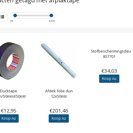
cten getagd met afplaktape
€
0
€
250
Stofbeschermingsdeur
837701
€34,03
Koop nu
Ducktape
Afdek folie dun
m/50mmX50mtr
12x50mtr
€12,95
€201,46
Koop nu
Koop nu