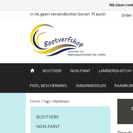
Wij slaan coo
BOOTVERF
NON-PAINT
LAMINEREN-EPOXY
PERS, BESCHERMING
SMEERMIDDELEN
RAAMRUBB
Home
/
Tags
/
afplaktape
BOOTVERF
NON-PAINT