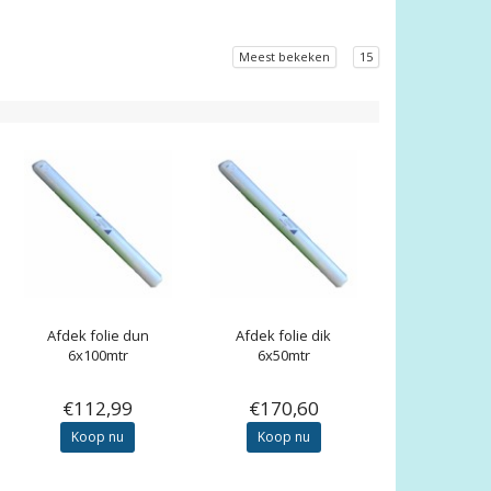
Meest bekeken
15
Afdek folie dun
Afdek folie dik
6x100mtr
6x50mtr
€112,99
€170,60
Koop nu
Koop nu