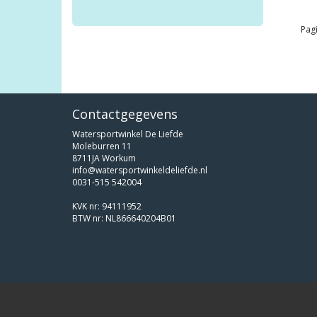
Pagi
Contactgegevens
Watersportwinkel De Liefde
Moleburren 11
8711JA Workum
info@watersportwinkeldeliefde.nl
0031-515 542004
KVK nr: 94111952
BTW nr: NL866640204B01